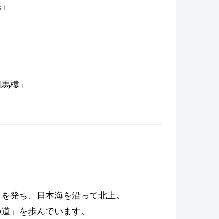
庵」
相馬樓」
多を発ち、日本海を沿って北上。
の道」を歩んでいます。