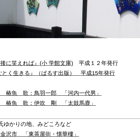
後に笑えれば』(小 学館文庫)
平成１２年発行
とく生きる』（ぱるす出版） 平成15年発行
曲
泉 椿魚 歌：鳥羽一郎 「河内一代男」
泉 椿魚 歌：伊吹 剛 「太鼓馬鹿」
氏ゆかりの地、みどころなど
県金沢市 「東茶屋街・懐華樓」