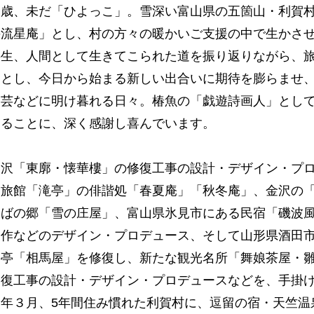
８歳、未だ「ひよっこ」。雪深い富山県の五箇山・利賀
の流星庵」とし、村の方々の暖かいご支援の中で生かさ
半生、人間として生きてこられた道を振り返りながら、
師とし、今日から始まる新しい出合いに期待を膨らませ
漆芸などに明け暮れる日々。椿魚の「戯遊詩画人」とし
けることに、深く感謝し喜んでいます。
金沢「東廓・懐華樓」の修復工事の設計・デザイン・プ
亭旅館「滝亭」の俳諧処「春夏庵」「秋冬庵」、金沢の
そばの郷「雪の庄屋」、富山県氷見市にある民宿「磯波
製作などのデザイン・プロデュース、そして山形県酒田
料亭「相馬屋」を修復し、新たな観光名所「舞娘茶屋・
修復工事の設計・デザイン・プロデュースなどを、手掛
４年３月、5年間住み慣れた利賀村に、逗留の宿・天竺温