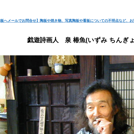
陶板へメールでお問合せ】陶板や焼き物、写真陶板や看板についての不明点など、お
戯遊詩画人 泉 椿魚(いずみ ちんぎ