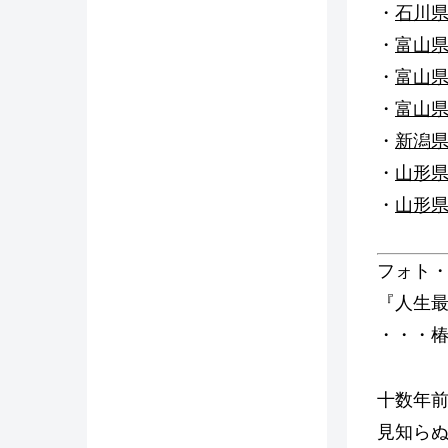
・
石川
・
富山
・
富山
・
富山
・
新潟
・
山形
・
山形県
フォト・
『人生
・・・
十数年
見知ら