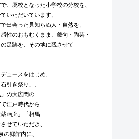
村で、廃校となった小学校の分校を、
せていただいています。
旅で出会った見知らぬ人・自然を、
、感性のおもむくまま、戯句・陶芸・
ての足跡を、その地に残させて
ロデュースをはじめ、
「石引き祭り」、
風」の大広間の
市で江戸時代から
雛蔵画廊」『相馬
けさせていただき、
泉の郷館内に、