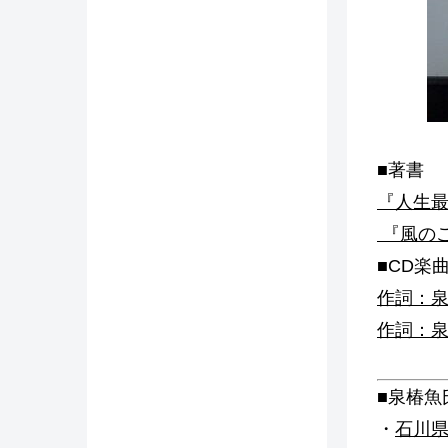
■著書
『人生最
『風のご
■CD楽
作詞：
作詞：
■泉椿魚
・
石川