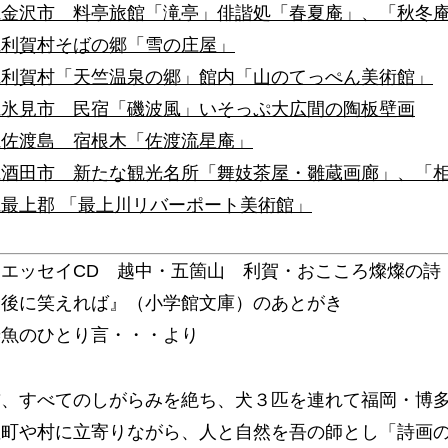
県金沢市 料亭旅館「滝亭」俳諧処「春夏庵」、「秋冬
県利賀村そばの郷「雪の庄屋」
県利賀村「天竺温泉の郷」館内「山のてっぺん美術館」
県氷見市 民宿「磯波風」いそっぷ大広間の陶板壁画
県佐渡島 宿根木「佐渡流星庵」
県酒田市 新たな観光名所「舞妓茶屋・雛蔵画廊」、「
最上郡 「最上川リバーポート美術館」
エッセイCD 越中・五箇山 利賀・おこころ燦燦の詩
最後に笑えれば』（小学館文庫）のあとがき
椿魚のひとり言・・・より
前、すべてのしがらみを絶ち、犬３匹を連れて福岡・博
ぬ町や村に立寄りながら、人と自然を吾の師とし「詩画