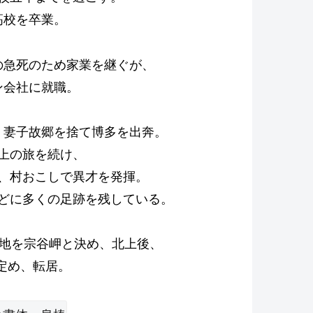
高校を卒業。
の急死のため家業を継ぐが、
ン会社に就職。
、妻子故郷を捨て博多を出奔。
上の旅を続け、
、村おこしで異才を発揮。
どに多くの足跡を残している。
的地を宗谷岬と決め、北上後、
定め、転居。