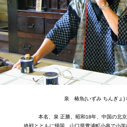
泉 椿魚(いずみ ちんぎょ)
本名、泉 正勝。昭和18年、中国の北
終戦とともに帰国。山口県豊浦町小串で小学