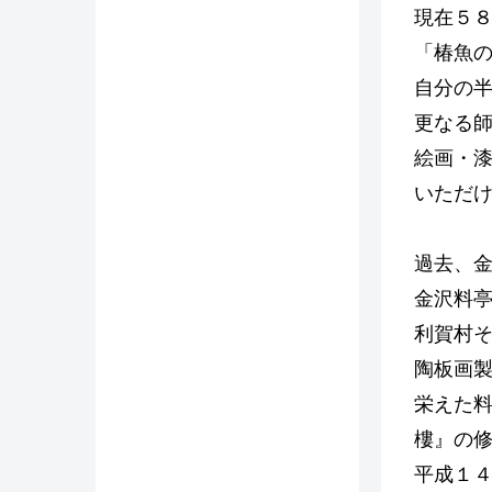
現在５
「椿魚
自分の
更なる
絵画・
いただ
過去、
金沢料
利賀村
陶板画
栄えた
樓』の
平成１