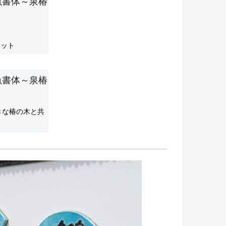
ョット
きな椿の木と共