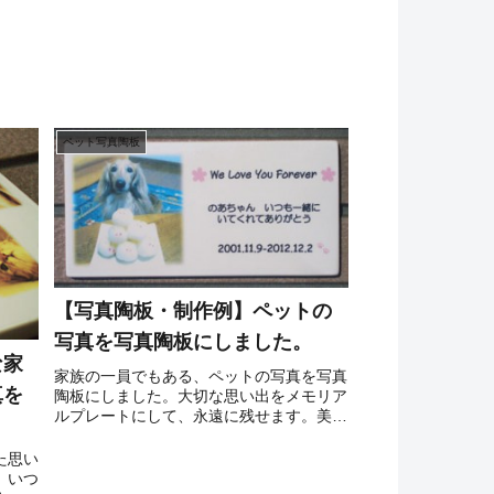
ペット写真陶板
【写真陶板・制作例】ペットの
写真を写真陶板にしました。
な家
家族の一員でもある、ペットの写真を写真
真を
陶板にしました。大切な思い出をメモリア
ルプレートにして、永遠に残せます。美し
い原画の色彩をそのままに、写真陶板に焼
き付けました。この他、お気に入りの絵画
た思い
や、ご自身のイラストなど、原稿をJPEG
、いつ