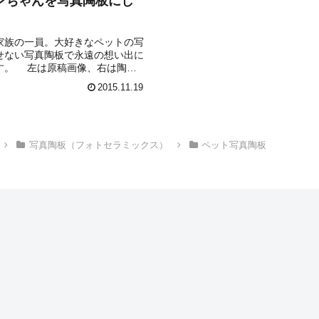
ンちゃんを写真陶板にし
。
家族の一員。大好きなペットの写
せない写真陶板で永遠の想い出に
す。 左は原稿画像、右は陶板
す。美しい原画の色彩をそのまま
2015.11.19
陶板に焼き付けました。この他、
りの絵画や、ご自身のイラストな
...
写真陶板（フォトセラミックス）
ペット写真陶板