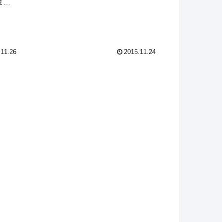
画像データ...
ま
です美
陶板に
りの絵
.11.26
2015.11.24