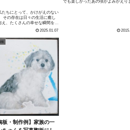
でも楽しかったあの頃がよみがえり
」
す。 原稿写真画像です 陶板完成品
しい原画の色彩をそのままに、写真
私たちにとって、かけがえのない
焼き付けました。この他、お気に入
。 その存在は日々の生活に癒し
画や、ご自身の...
与え、たくさんの幸せな瞬間を共
たことでしょう。温かな記憶をど
2025.01.07
2015
やっていく形に残そうかと思い悩
いのではないでしょうか。私たち
陶板
...
陶板・制作例】家族の一