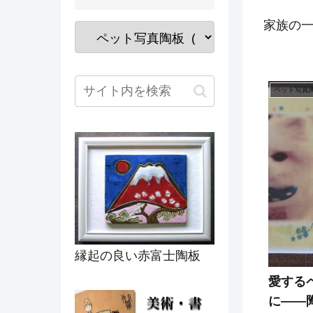
家族の
ペット写真
縁起の良い赤富士陶板
愛する
に——