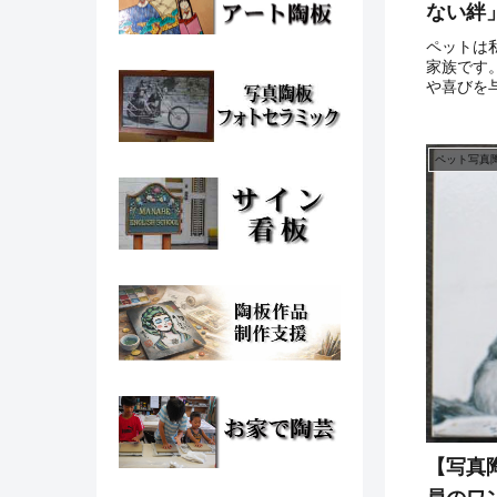
ない絆
ペットは
家族です
や喜びを
にしてき
うやって
む方も多
ペット写真
はペットとの
【写真