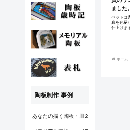
員のワ
ました
ペットは
真を色褪
仕上げま
完成品で
に、写真
お気に入
ど、原稿をJ
ホーム
陶板制作 事例
あなたの描く陶板・皿
2