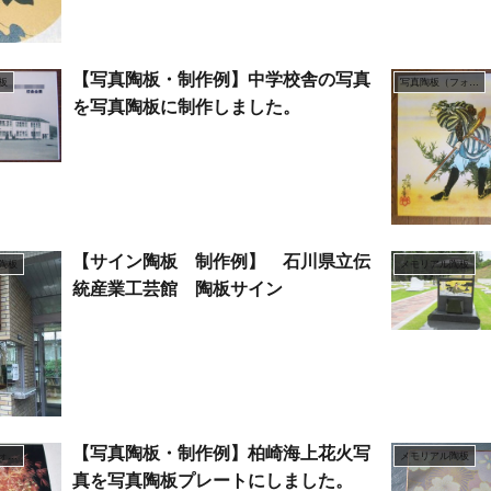
【写真陶板・制作例】中学校舎の写真
板
写真陶板（フォトセラミックス）
を写真陶板に制作しました。
【サイン陶板 制作例】 石川県立伝
陶板
メモリアル陶板
統産業工芸館 陶板サイン
【写真陶板・制作例】柏崎海上花火写
写真陶板（フォトセラミックス）
メモリアル陶板
真を写真陶板プレートにしました。