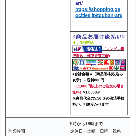
art/
https://shopping.ge
ocities.jp/touban-art/
４．NP後払い
（コンビニ銀
行振込・郵便振替可能)
●合計金額＝〔商品価格(税込み
表示）＋送料880円
（11,000円以上のご注文の場合
無料）
×1.0550※
※商品代金の5.50 ％の決済手数
料が、別途かかります
9時から18時まで
営業時間
定休日ー土曜 日曜 祝祭