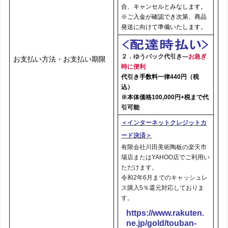
合、キャンセルとみなします。
※ご入金が確認でき次第、商品
発送に向けて準備いたします。
２．ゆうパック代引き
―
お急ぎ
お支払い方法・お支払い期限
時に便利
代引き手数料一律440円（税
込）
※本体価格100,000円+税まで代
引可能
＜インターネットクレジットカ
ード決済＞
有限会社川田美術陶板の楽天市
場店またはYAHOO店でご利用い
ただけます。
令和2年6月までのキャッシュレ
ス購入5％還元対応しておりま
す。
https://www.rakuten.
ne.jp/gold/touban-