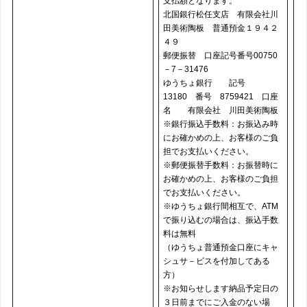
支払額となります。
北国銀行松任支店 有限会社川
田美術陶板 普通預金１９４２
４９
郵便振替 口座記号番号00750
－7－31476
ゆうちょ銀行 記号
13180 番号 8759421 口座
名 有限会社 川田美術陶板
※銀行振込手数料：お振込み時
にお確かめの上、お客様のご負
担でお支払いください。
※郵便振替手数料：お振替時に
お確かめの上、お客様のご負担
でお支払いください。
※ゆうちょ銀行間相互で、ATM
で振り込むの場合は、振込手数
料は無料
（ゆうちょ普通預金口座にキャ
シュサ－ビスを付加してある
方）
※お知らせします納品予定日の
３日前までにご入金のない場