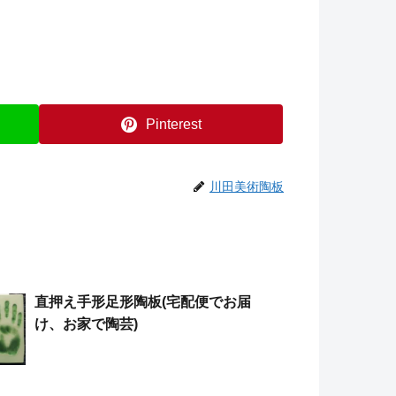
Pinterest
川田美術陶板
直押え手形足形陶板(宅配便でお届
け、お家で陶芸)