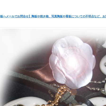
陶板へメールでお問合せ】陶板や焼き物、写真陶板や看板についての不明点など、お