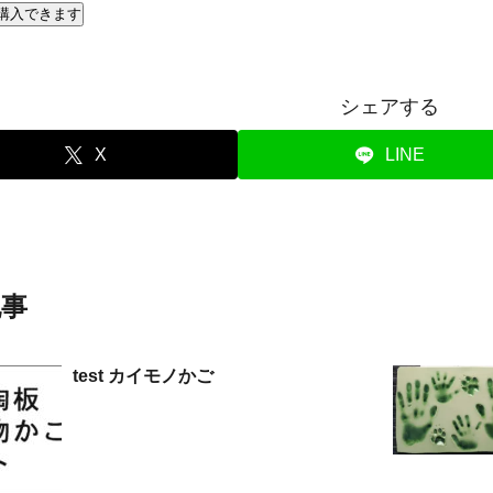
購入できます
シェアする
X
LINE
記事
test カイモノかご