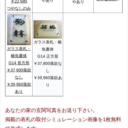
やあり
￥22,680
やあり
つやなしのみ
ガラス表札・椿
ガラス表札・
魚書体
椿魚書体
G14 正方形
G14 長方形
￥37,800落款な
￥37,800落款
し
なし
￥39,960落款あ
￥39,960落款
り
あり
あなたの家の玄関写真をお送り下さい。
掲載の表札の取付シミュレーション画像を1枚無料