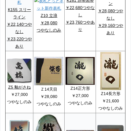
K161 赤帯黒帯
ン
￥22,680つやな
K155 スリー
￥28,080つや
し
Z10 立浪
ライン
なし
￥23,760つやあ
￥28,080
￥22,140つや
￥29,160つや
り
つやなしのみ
なし
あり
￥23,220つや
あり
Z5 釉がさね
Z14正方形
Ｚ14天目
Z14長方形
￥27,000
￥27,000
￥28,080
￥21,600
つやなしのみ
つやなしのみ
つやなしのみ
つやなしのみ