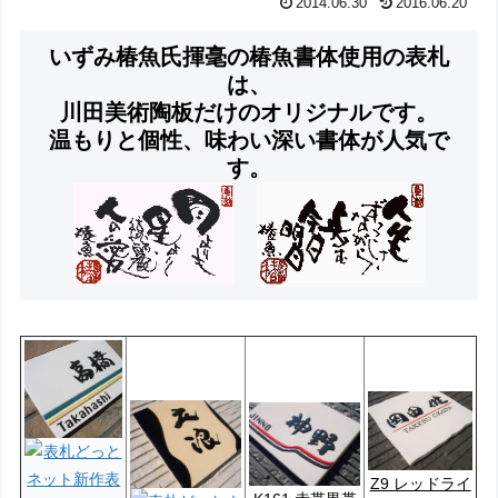
2014.06.30
2016.06.20
いずみ椿魚氏揮毫の椿魚書体使用の表札
は、
川田美術陶板だけのオリジナルです。
温もりと個性、味わい深い書体が人気で
す。
Z9 レッドライ