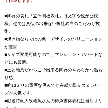
で作成します。
■陶器の表札『立体陶板表札』は文字や絵が凸模
様。他では真似の出来ない弊社独自のこだわり技
術。
■焼き物ならではの色・デザインのバリエーション
が豊富
■サイズ変更可能なので、マンション・アパートな
どにも最適。
■土と釉薬だからこそ出来る陶器のやわらかな温も
り感。
■約13ミリの重厚な厚みで存在感が際立つＺシリー
ズが人気です。
■戯遊詩画人泉椿魚さんの椿魚書体表札は当店オリ