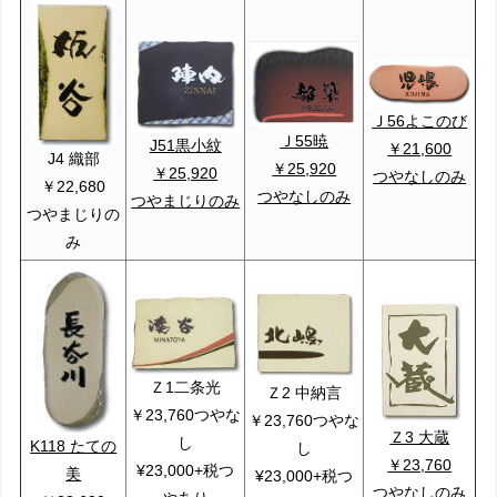
Ｊ56よこのび
Ｊ55暁
J51黒小紋
￥21,600
J4 織部
￥25,920
￥25,920
つやなしのみ
￥22,680
つやなしのみ
つやまじりのみ
つやまじりの
み
Ｚ1二条光
Ｚ2 中納言
￥23,760つやな
￥23,760つやな
Ｚ3 大蔵
し
K118 たての
し
￥23,760
¥23,000+税つ
美
¥23,000+税つ
つやなしの
み