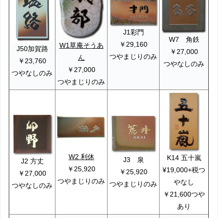
J1彩門
W7 角鉄
￥29,160
W1草庵そうあ
J50加賀路
￥27,000
つやまじりのみ
ん
￥23,760
つやなしのみ
￥27,000
つやなしのみ
つやまじりのみ
W2 利休
K14 五十嵐
J3 泉
J2 方丈
￥25,920
¥19,000+税つ
￥25,920
￥27,000
つやまじりのみ
やなし
つやまじりのみ
つやなしのみ
￥21,600つや
あり