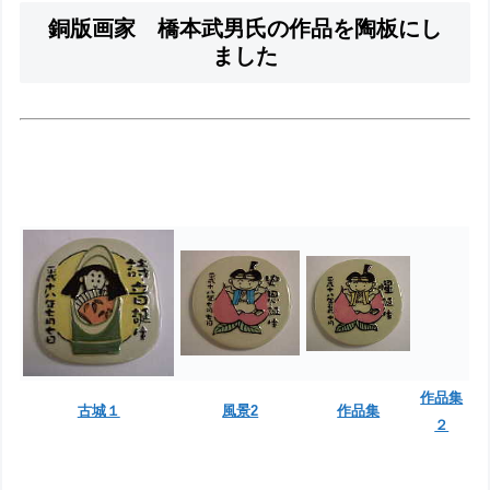
銅版画家 橋本武男氏の作品を陶板にし
ました
作品集
古城１
風景2
作品集
２