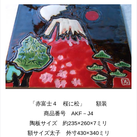
「赤富士４ 桜に松」 額装
商品番号 AKF－J4
陶板サイズ 約235×260×7ミリ
額サイズ太子 外寸430×340ミリ