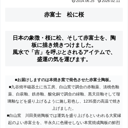
2014.06.25
2026.02.11
赤富士 松に桜
日本の象徴・桜に松、そして赤富士を、陶
板に描き焼きつけました。
風水で「吉」を呼ぶとされるアイテムで、
盛運の気を運びます。
■お届けしますのは本焼き窯で発色させた赤富士陶板。
■九谷焼半磁器土に当工房、白山窯で調合の赤釉薬、淡桃色釉
薬、白萩釉、鉄赤釉、酸化銅で調合の緑釉、黒天目釉そして瑠
璃釉などを盛り上げるように施し彩色し、1235度の高温で焼き
上げました。
■白山窯 川田美術陶板では運気を盛り上げるといわれる大変縁
起のよい赤富士を、半永久に色褪せしない本窯焼成陶板の鮮烈