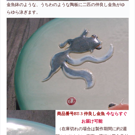
金魚鉢のような
、
うちわのような陶板に二匹の仲良し金魚がゆ
らゆら泳ぎます。
商品番号BT-3 仲良し金魚
今ならすぐ
お届け可能
（在庫切れの場合は製作期間に約2週