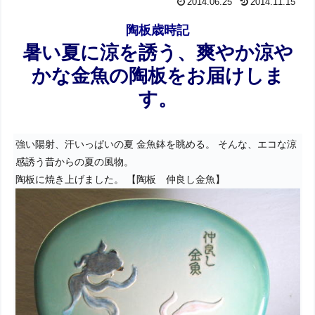
2014.06.25
2014.11.15
陶板歳時記
暑い夏に涼を誘う、爽やか涼や
かな金魚の陶板をお届けしま
す。
仲良し金魚陶板
強い陽射、汗いっぱいの夏 金魚鉢を眺める。 そんな、エコな涼
感誘う昔からの夏の風物。
陶板に焼き上げました。 【陶板 仲良し金魚】