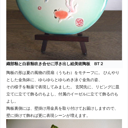
織部釉と白萩釉吹き合せに浮き出し絵美術陶板 BT２
陶板の形は夏の風物の団扇（うちわ）をモチーフに。 ひんやり
とした金魚鉢に、ゆらゆらとゆらめき泳ぐ金魚の姿、
その様子を釉薬で表現してみました。 玄関先に、リビングに皿
立てに立てて飾るのもよし、付属のイーゼルに立てて飾るのも
よし。
陶板裏側には、壁掛け用金具を取り付けてお届けしますので、
壁に掛けて飾れば更に表現シーンが増えます。