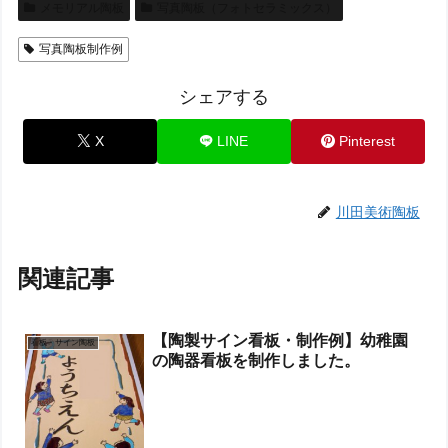
メモリアル陶板
写真陶板（フォトセラミックス）
写真陶板制作例
シェアする
X
LINE
Pinterest
川田美術陶板
関連記事
【陶製サイン看板・制作例】幼稚園
看板・サイン陶板
の陶器看板を制作しました。