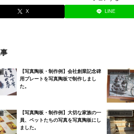
X
LINE
記事
【写真陶板・制作例】会社創業記念碑
板
メモリアル陶板
用プレートを写真陶板で制作しまし
た。
【写真陶板・制作例】大切な家族の一
板
写真陶板（フォトセラミックス）
員、ペットたちの写真を写真陶板にし
ました。