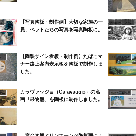
【写真陶板・制作例】大切な家族の一
板
写真陶板（フォトセラミックス）
員、ペットたちの写真を写真陶板に。
【陶製サイン看板・制作例】たばこマ
写真陶板（フォトセラミックス）
メモリアル陶板
ナー路上案内表示板を陶板で制作しま
した。
カラヴァッジョ（Caravaggio）の名
写真陶板（フォトセラミックス）
ペット写真陶板
画『果物籠』を陶板に制作しました。
二宮金次郎とリンカーンが陶板画に！